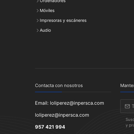
Ordenadores
Móviles
Impresoras y escáneres
Audio
Contacta con nosotros
Mante
Email: loliperez@inpersca.com
loliperez@inpersca.com
Susc
y pr
957 421 994